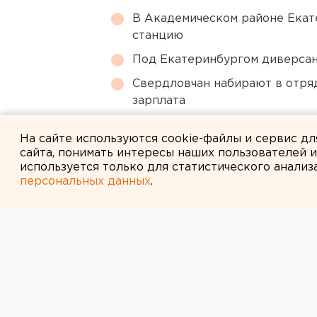
В Академическом районе Екат
станцию
Под Екатеринбургом диверсан
Свердловчан набирают в отря
зарплата
Город в Свердловской облас
На сайте используются cookie-файлы и сервис д
сайта, понимать интересы наших пользователей 
используется только для статистического анализ
персональных данных
.
← НОВОСТИ
29 АВГУСТА 2007 В 10:21
Сразу две маш
женщину в Ека