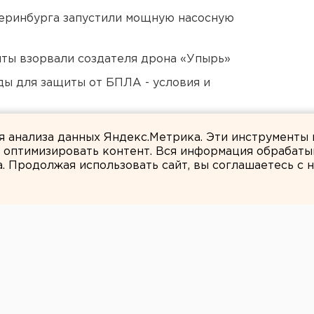
еринбурга запустили мощную насосную
ты взорвали создателя дрона «Упырь»
ды для защиты от БПЛА - условия и
ти подтопило несуществующее озеро
ля анализа данных Яндекс.Метрика. Эти инструменты
и оптимизировать контент. Вся информация обрабаты
а. Продолжая использовать сайт, вы соглашаетесь с
Вероника Мысляева
ины задавили
теринбурге