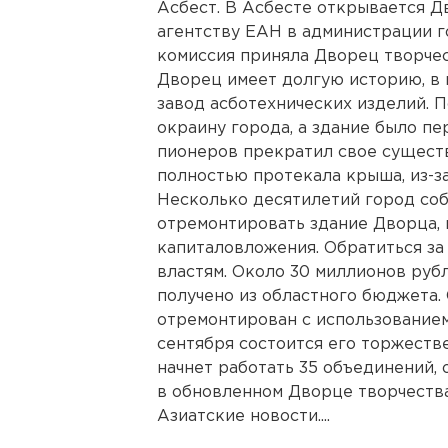
Асбест. В Асбесте открывается Д
агентству ЕАН в администрации г
комиссия приняла Дворец творчес
Дворец имеет долгую историю, в 
завод асботехнических изделий. 
окраину города, а здание было пе
пионеров прекратил свое существ
полностью протекала крыша, из-за
Несколько десятилетий город со
отремонтировать здание Дворца,
капиталовложения. Обратиться з
властям. Около 30 миллионов руб
получено из областного бюджета.
отремонтирован с использованием
сентября состоится его торжеств
начнет работать 35 объединений, 
в обновленном Дворце творчеств
Азиатские новости....