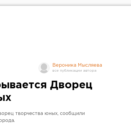
Вероника Мысляева
рывается Дворец
ых
ворец творчества юных, сообщили
орода.