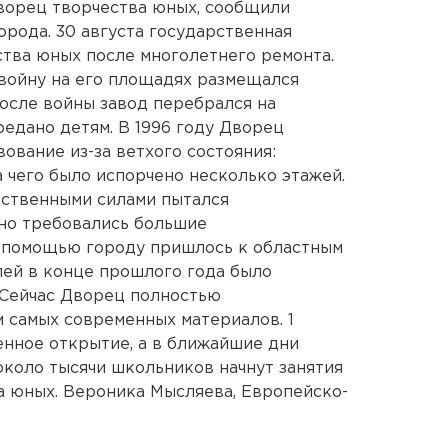
ворец творчества юных, сообщили
орода. 30 августа государственная
тва юных после многолетнего ремонта.
войну на его площадях размещался
После войны завод перебрался на
редано детям. В 1996 году Дворец
ование из-за ветхого состояния:
 чего было испорчено несколько этажей.
бственными силами пытался
 но требовались большие
а помощью городу пришлось к областным
лей в конце прошлого года было
 Сейчас Дворец полностью
 самых современных материалов. 1
енное открытие, а в ближайшие дни
около тысячи школьников начнут занятия
а юных. Вероника Мысляева, Европейско-