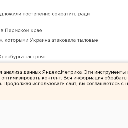
едложили постепенно сократить ради
 в Пермском крае
», которыми Украина атаковала тыловые
Оренбурга застроят
в России сочли преждевременным
ля анализа данных Яндекс.Метрика. Эти инструменты
и оптимизировать контент. Вся информация обрабаты
а. Продолжая использовать сайт, вы соглашаетесь с
Наталия Лукьянцева