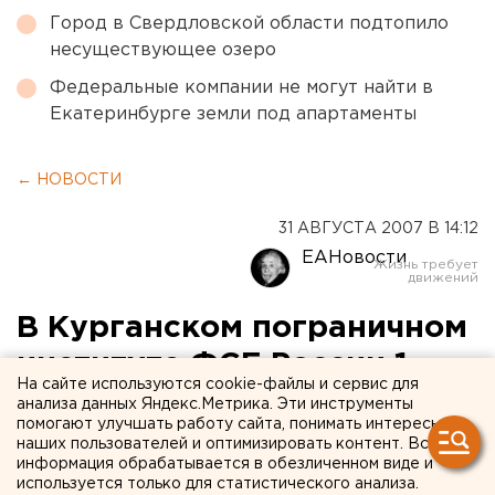
Город в Свердловской области подтопило
несуществующее озеро
Федеральные компании не могут найти в
Екатеринбурге земли под апартаменты
← НОВОСТИ
31 АВГУСТА 2007 В 14:12
ЕАНовости
В Курганском пограничном
институте ФСБ России 1
На сайте используются cookie-файлы и сервис для
сентября первокурсники
анализа данных Яндекс.Метрика. Эти инструменты
помогают улучшать работу сайта, понимать интересы
примут присягу
наших пользователей и оптимизировать контент. Вся
информация обрабатывается в обезличенном виде и
используется только для статистического анализа.
Курган. В Курганском пограничном институте