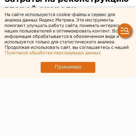
второй очереди
На сайте используются cookie-файлы и сервис для
свинокомплекса
анализа данных Яндекс.Метрика. Эти инструменты
помогают улучшать работу сайта, понимать интересы
«Горноуральский»
наших пользователей и оптимизировать контент. Вся
информация обрабатывается в обезличенном виде и
составили 20 миллионов
используется только для статистического анализа.
евро
Продолжая использовать сайт, вы соглашаетесь с нашей
Политикой обработки персональных данных
.
Екатеринбург. Затраты на реконструкцию
Принимаю
второй очереди свинокомплекса
«Горноуральский» составили 20 миллионов евро,
сообщили агентству ЕАН в пресс-службе
предприятия.
Екатеринбург. Затраты на реконструкцию второй
очереди свинокомплекса «Горноуральский»
составили 20 миллионов евро, сообщили агентству
ЕАН в пресс-службе предприятия. Реконструкция
второй очереди свинокомплекса «Горноуральский»