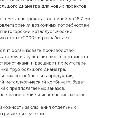
толстолистовой стан «5000» с целью
ольшого диаметра для новых проектов
ого металлопроката толщиной до 18,7 мм
довлетворения возможных потребностей
агнитогорский металлургический
ию стана «2000» и разработает
олит организовать производство
ката для выпуска широкого сортамента
ктеристиками и расширит присутствие
нке труб большого диаметра.
овения потребности в продукции,
й металлургический комбинат», будет
мах предполагаемых заказов.
ое размещение и исполнение заказов
озможность заключения отдельных
тривается с учетом