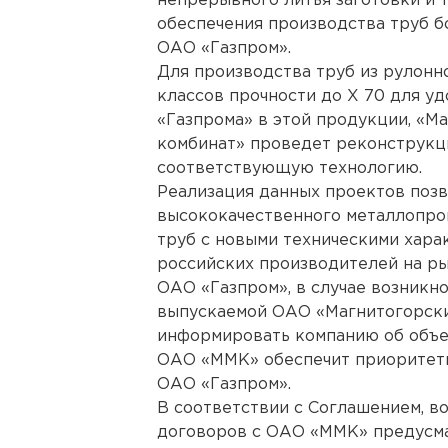
непрерывного литья заготовки и 
обеспечения производства труб б
ОАО «Газпром».
Для производства труб из рулонн
классов прочности до Х 70 для у
«Газпрома» в этой продукции, «М
комбинат» проведет реконструкц
соответствующую технологию.
Реализация данных проектов позв
высококачественного металлопро
труб с новыми техническими хара
российских производителей на ры
ОАО «Газпром», в случае возникн
выпускаемой ОАО «Магнитогорски
информировать компанию об объе
ОАО «ММК» обеспечит приоритетн
ОАО «Газпром».
В соответствии с Соглашением, в
договоров с ОАО «ММК» предусма