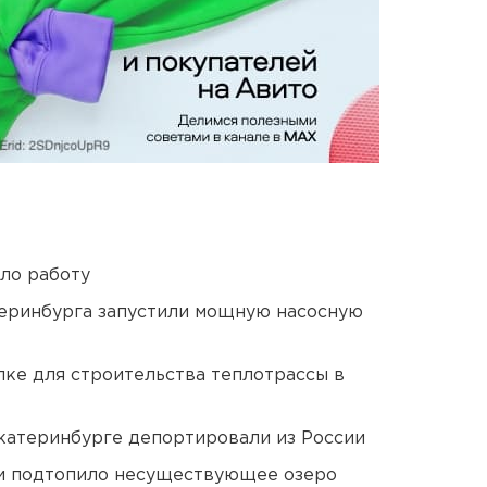
ло работу
еринбурга запустили мощную насосную
ке для строительства теплотрассы в
Екатеринбурге депортировали из России
ти подтопило несуществующее озеро