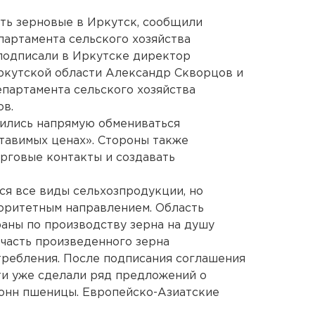
ять зерновые в Иркутск, сообщили
партамента сельского хозяйства
подписали в Иркутске директор
кутской области Александр Скворцов и
партамента сельского хозяйства
ов.
ились напрямую обмениваться
ставимых ценах». Стороны также
рговые контакты и создавать
ся все виды сельхозпродукции, но
оритетным направлением. Область
раны по производству зерна на душу
 часть произведенного зерна
требления. После подписания соглашения
ти уже сделали ряд предложений о
тонн пшеницы. Европейско-Азиатские