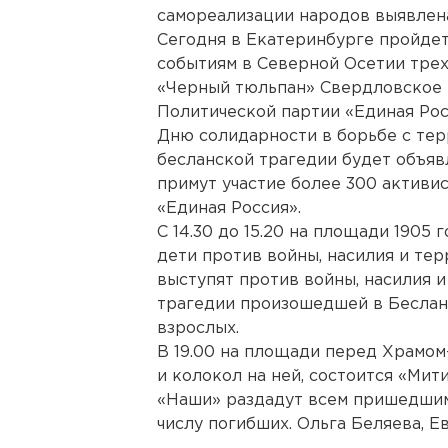
самореализации народов выявлена
Сегодня в Екатеринбурге пройдет
событиям в Северной Осетии трех
«Черный тюльпан» Свердловское 
Политической партии «Единая Ро
Дню солидарности в борьбе с тер
бесланской трагедии будет объяв
примут участие более 300 активи
«Единая Россия».
С 14.30 до 15.20 на площади 1905 
дети против войны, насилия и те
выступят против войны, насилия и
трагедии произошедшей в Беслане
взрослых.
В 19.00 на площади перед Храмом
и колокол на ней, состоится «Мит
«Наши» раздадут всем пришедшим 
числу погибших. Ольга Беляева, Ев