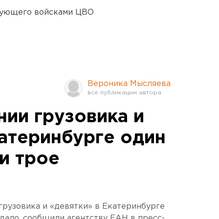
дующего войсками ЦВО
Вероника Мысляева
нии грузовика и
катеринбурге один
и трое
грузовика и «девятки» в Екатеринбурге
адало, сообщили агентству ЕАН в пресс-