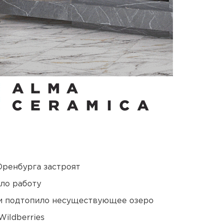
Оренбурга застроят
ло работу
ти подтопило несуществующее озеро
ildberries