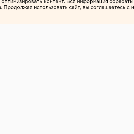
и оптимизировать контент. Вся информация обрабаты
а. Продолжая использовать сайт, вы соглашаетесь с
ЕАНовости
айоне возникли
лучением
а устранение
тихии
вительство Курганской области
м районе, где ущерб от недавнего