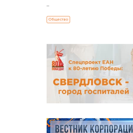
...
Общество