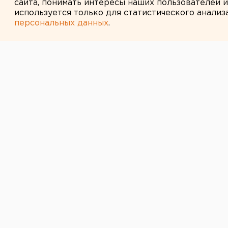
сайта, понимать интересы наших пользователей 
используется только для статистического анализ
персональных данных
.
← НОВОСТИ
4 СЕНТЯБРЯ 2007 В 12:05
В Кетовском р
проблемы с по
компенсации н
последствий с
Кетово, Курганская область.
Кетово, Курганская область. Пра
рассмотрело ситуацию в Кетовско