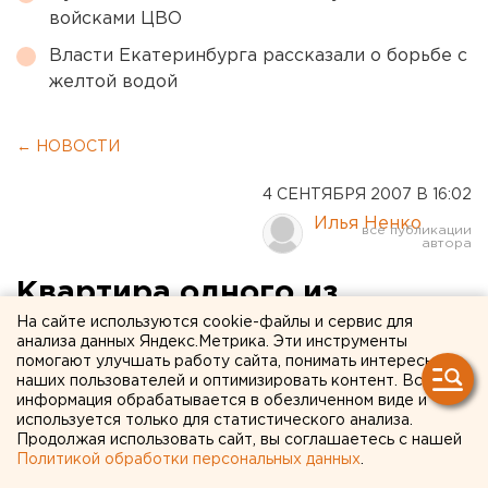
войсками ЦВО
Власти Екатеринбурга рассказали о борьбе с
желтой водой
← НОВОСТИ
4 СЕНТЯБРЯ 2007 В 16:02
Илья Ненко
Квартира одного из
жителей Тюмени была
На сайте используются cookie-файлы и сервис для
анализа данных Яндекс.Метрика. Эти инструменты
затоплена два месяца
помогают улучшать работу сайта, понимать интересы
наших пользователей и оптимизировать контент. Вся
информация обрабатывается в обезличенном виде и
Тюмень. Прокуратура Тюменской области
используется только для статистического анализа.
Продолжая использовать сайт, вы соглашаетесь с нашей
внесла представление начальнику управления
Политикой обработки персональных данных
.
государственной жилищной инспекции за то, что