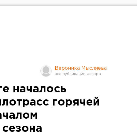
Вероника Мысляева
ге началось
плотрасс горячей
ачалом
 сезона