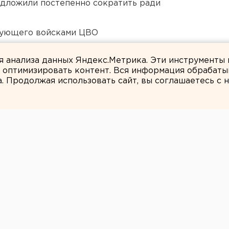
едложили постепенно сократить ради
дующего войсками ЦВО
 в Пермском крае
ля анализа данных Яндекс.Метрика. Эти инструменты
и оптимизировать контент. Вся информация обрабаты
а. Продолжая использовать сайт, вы соглашаетесь с
Илья Ненко
ут нового
го коллектива Тюменского
ыберет сегодня делегатов на