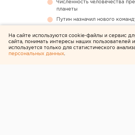
Численность человечества пр
планеты
Путин назначил нового коман
Режим БПЛА-опасности ввели
На сайте используются cookie-файлы и сервис д
сайта, понимать интересы наших пользователей 
используется только для статистического анализ
персональных данных
.
← НОВОСТИ
4 СЕНТЯБРЯ 2007 В 18:04
В ТюмГУ выбер
ректора
Тюмень. Общее собрание трудово
государственного университета в