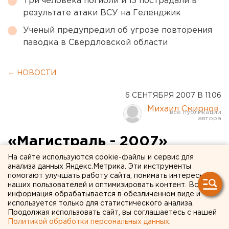
Три человека погибли и 13 пострадали в
результате атаки ВСУ на Геленджик
Ученый предупредил об угрозе повторения
паводка в Свердловской области
← НОВОСТИ
6 СЕНТЯБРЯ 2007 В 11:06
Михаил Смирнов
«Магистраль - 2007»
начала работу за день до
На сайте используются cookie-файлы и сервис для
анализа данных Яндекс.Метрика. Эти инструменты
официального открытия
помогают улучшать работу сайта, понимать интересы
наших пользователей и оптимизировать контент. Вся
информация обрабатывается в обезличенном виде и
Нижний Тагил. Начала работу четвертая
используется только для статистического анализа.
выставка-ярмарка «Магистраль - 2007».
Продолжая использовать сайт, вы соглашаетесь с нашей
Политикой обработки персональных данных
.