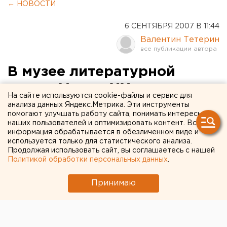
← НОВОСТИ
6 СЕНТЯБРЯ 2007 В 11:44
Валентин Тетерин
В музее литературной
жизни Урала XX века
На сайте используются cookie-файлы и сервис для
исполнят музыкальные
анализа данных Яндекс.Метрика. Эти инструменты
помогают улучшать работу сайта, понимать интересы
произведения «От
наших пользователей и оптимизировать контент. Вся
информация обрабатывается в обезличенном виде и
классики до
используется только для статистического анализа.
Продолжая использовать сайт, вы соглашаетесь с нашей
современности»
Политикой обработки персональных данных
.
Екатеринбург. В музее литературной жизни
Принимаю
Урала XX века исполнят музыкальные
произведения «От классики до современности»,
сообщили агентству ЕАН сотрудники музея.