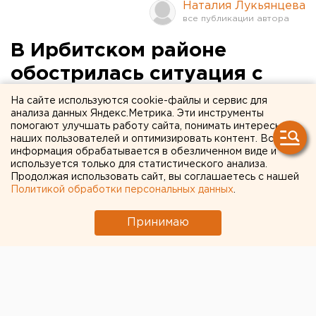
Наталия Лукьянцева
В Ирбитском районе
обострилась ситуация с
заболеванием бешенством
На сайте используются cookie-файлы и сервис для
анализа данных Яндекс.Метрика. Эти инструменты
животных
помогают улучшать работу сайта, понимать интересы
наших пользователей и оптимизировать контент. Вся
информация обрабатывается в обезличенном виде и
Ирбит. В Ирбитском районе обострилась
используется только для статистического анализа.
ситуация с заболеванием бешенством животных,
Продолжая использовать сайт, вы соглашаетесь с нашей
сообщили агентству ЕАН.
Политикой обработки персональных данных
.
Ирбит. В Ирбитском районе обострилась ситуация с
Принимаю
заболеванием бешенством животных, сообщили
агентству ЕАН. В нынешнем году было выявлено три
неблагополучных населенных пункта. В деревне
Чусовляны подтвердилось заболевание собаки, в
Бердюгина - два случая с коровами на выпасе. В