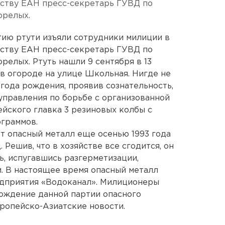
тству ЕАН пресс-секретарь ГУВД по
орелых.
тию ртути изъяли сотрудники милиции в
тству ЕАН пресс-секретарь ГУВД по
релых. Ртуть нашли 9 сентября в 13
 в огороде на улице Школьная. Нигде не
года рождения, проявив сознательность,
управления по борьбе с организованной
йского главка 3 резиновых колбы с
граммов.
от опасный металл еще осенью 1993 года
 Решив, что в хозяйстве все сгодится, он
ь, испугавшись разгерметизации,
. В настоящее время опасный металл
едприятия «Водоканал». Милиционеры
ождение данной партии опасного
ропейско-Азиатские новости.