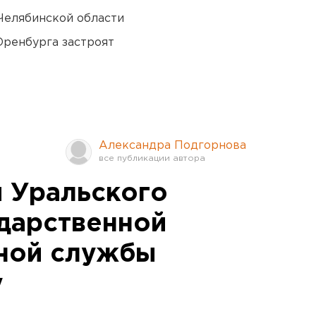
Челябинской области
Оренбурга застроят
Александра Подгорнова
 Уральского
ударственной
ной службы
у