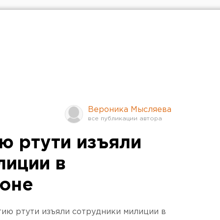
Вероника Мысляева
ю ртути изъяли
лиции в
йоне
тию ртути изъяли сотрудники милиции в