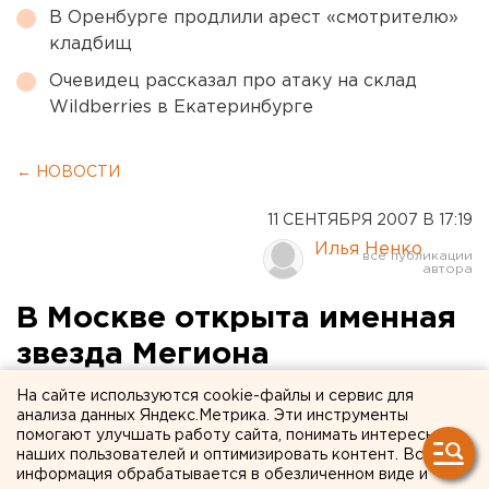
В Оренбурге продлили арест «смотрителю»
кладбищ
Очевидец рассказал про атаку на склад
Wildberries в Екатеринбурге
← НОВОСТИ
11 СЕНТЯБРЯ 2007 В 17:19
Илья Ненко
В Москве открыта именная
звезда Мегиона
На сайте используются cookie-файлы и сервис для
Мегион, Москва. В минувшие выходные в рамках
анализа данных Яндекс.Метрика. Эти инструменты
празднования 860-летнего юбилея Москвы на
помогают улучшать работу сайта, понимать интересы
наших пользователей и оптимизировать контент. Вся
Аллее главного архитектурно-паркового
информация обрабатывается в обезличенном виде и
комплекса «Добрый ангел мира» стоялось