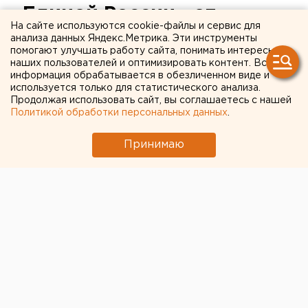
«Единой России» от
На сайте используются cookie-файлы и сервис для
Свердловской области
анализа данных Яндекс.Метрика. Эти инструменты
помогают улучшать работу сайта, понимать интересы
выберут в пятницу в
наших пользователей и оптимизировать контент. Вся
информация обрабатывается в обезличенном виде и
Екатеринбурге
используется только для статистического анализа.
Продолжая использовать сайт, вы соглашаетесь с нашей
Политикой обработки персональных данных
.
Екатеринбург. Делегатов восьмого съезда
Всероссийской политической партии «Единая
Принимаю
Россия» от Свердловской области выберут в
пятницу в Екатеринбурге, сообщили агентству
ЕАН в пресс-службе Свердловского отделения
ЕР.
Екатеринбург. Делегатов восьмого съезда
Всероссийской политической партии «Единая
Россия» от Свердловской области выберут в
пятницу в Екатеринбурге, сообщили агентству ЕАН
в пресс-службе Свердловского отделения ЕР. В