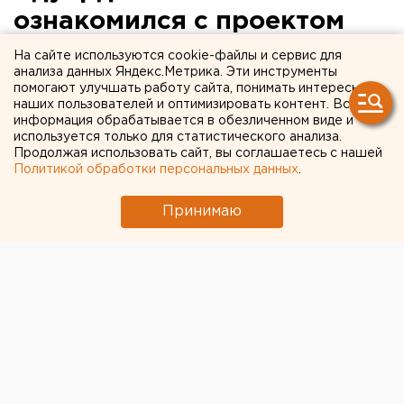
ознакомился с проектом
бюджета Свердловской
На сайте используются cookie-файлы и сервис для
анализа данных Яндекс.Метрика. Эти инструменты
области на 2008 год
помогают улучшать работу сайта, понимать интересы
наших пользователей и оптимизировать контент. Вся
информация обрабатывается в обезличенном виде и
Екатеринбург. Губернатор Свердловской
используется только для статистического анализа.
области Эдуард Россель 12 сентября провел
Продолжая использовать сайт, вы соглашаетесь с нашей
совещание по обсуждению проекта закона «Об
Политикой обработки персональных данных
.
областном бюджете на 2008 год», сообщили
агентству ЕАН в департаменте информационной
Принимаю
политики губернатора.
Екатеринбург. Губернатор Свердловской области
Эдуард Россель 12 сентября провел совещание по
обсуждению проекта закона «Об областном
бюджете на 2008 год», сообщили агентству ЕАН в
департаменте информационной политики
губернатора. В совещании приняли участие
председатель правительства области Виктор