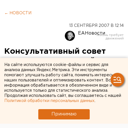
← НОВОСТИ
13 СЕНТЯБРЯ 2007 В 12:14
ЕАНовости
Консультативный совет
политических партий
На сайте используются cookie-файлы и сервис для
пройдет сегодня при
анализа данных Яндекс.Метрика. Эти инструменты
помогают улучшать работу сайта, понимать интересы
губернаторе Курганской
наших пользователей и оптимизировать контент. Вся
информация обрабатывается в обезличенном виде и
области
используется только для статистического анализа.
Продолжая использовать сайт, вы соглашаетесь с нашей
Политикой обработки персональных данных
.
Курган. Особенности предстоящей
избирательной кампании и ответственность
Принимаю
партий за сохранение общественно-
политической стабильности в регионе обсудят 13