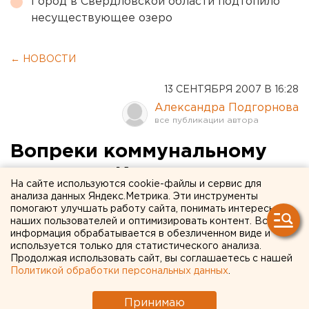
Город в Свердловской области подтопило
несуществующее озеро
← НОВОСТИ
13 СЕНТЯБРЯ 2007 В 16:28
Александра Подгорнова
Вопреки коммунальному
кризису в Каменск-
На сайте используются cookie-файлы и сервис для
Уральский придет тепло
анализа данных Яндекс.Метрика. Эти инструменты
помогают улучшать работу сайта, понимать интересы
наших пользователей и оптимизировать контент. Вся
Каменск-Уральский. Председатель
информация обрабатывается в обезличенном виде и
правительства области Виктор Кокшаров
используется только для статистического анализа.
Продолжая использовать сайт, вы соглашаетесь с нашей
провел совещание по вопросу подключения
Политикой обработки персональных данных
.
теплоснабжения в Каменске-Уральском,
сообщили агентству ЕАН в департаменте
Принимаю