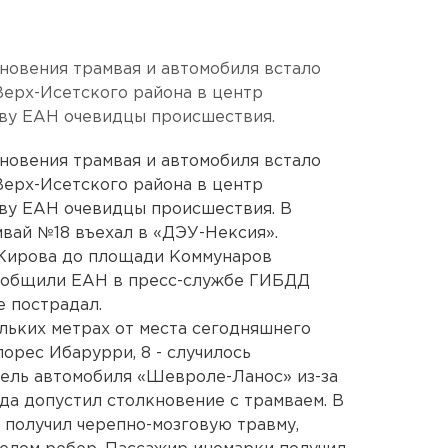
кновения трамвая и автомобиля встало
Верх-Исетского района в центр
тву ЕАН очевидцы происшествия.
кновения трамвая и автомобиля встало
Верх-Исетского района в центр
тву ЕАН очевидцы происшествия. В
вай №18 въехал в «ДЭУ-Нексия».
 Кирова до площади Коммунаров
сообщили ЕАН в пресс-службе ГИБДД
е пострадал.
льких метрах от места сегодняшнего
орес Ибарурри, 8 - случилось
тель автомобиля «Шевроле-Ланос» из-за
а допустил столкновение с трамваем. В
получил черепно-мозговую травму,