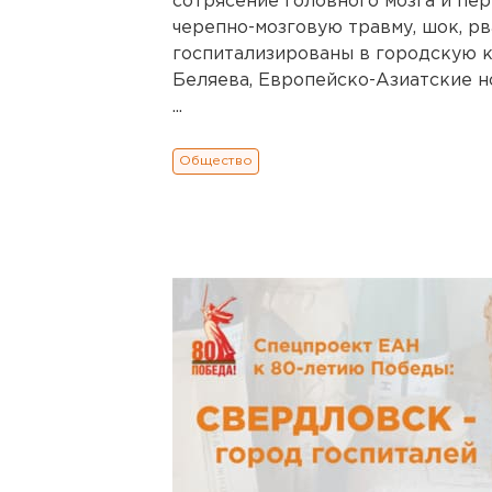
сотрясение головного мозга и пе
черепно-мозговую травму, шок, р
госпитализированы в городскую 
Беляева, Европейско-Азиатские н
...
Общество