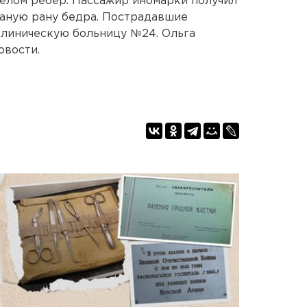
релом ребер. Пассажир иномарки получил
ваную рану бедра. Пострадавшие
клиническую больницу №24. Ольга
овости.