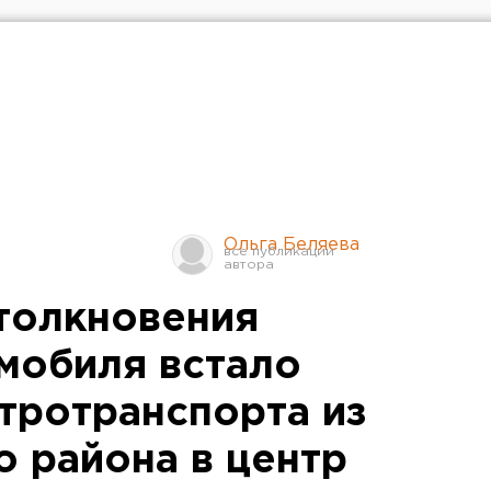
Ольга Беляева
столкновения
омобиля встало
тротранспорта из
о района в центр