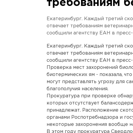
требованиям б
Екатеринбург. Каждый третий ск
отвечает требованиям ветеринарн
сообщили агентству ЕАН в пресс-
Екатеринбург. Каждый третий ск
отвечает требованиям ветеринарн
сообщили агентству ЕАН в пресс-
Проверка мест захоронений биоло
биотермических ям - показала, чт
могут представлять угрозу для с
благополучия населения.
Прокуратура при проверке обнар
которых отсутствует балансодерж
принадлежат. Расположение ското
органами Роспотребнадзора и гос
некоторые захоронения вообще на
В этом году прокуратура Свердло