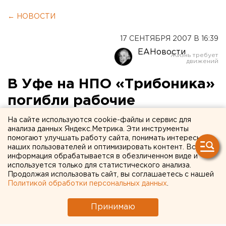
← НОВОСТИ
17 СЕНТЯБРЯ 2007 В 16:39
ЕАНовости
В Уфе на НПО «Трибоника»
погибли рабочие
На сайте используются cookie-файлы и сервис для
Уфа, Башкирия. В Уфе из-за отравления парами
анализа данных Яндекс.Метрика. Эти инструменты
газов погибли три человека и один пострадал,
помогают улучшать работу сайта, понимать интересы
наших пользователей и оптимизировать контент. Вся
сообщили агентству ЕАН в региональном
информация обрабатывается в обезличенном виде и
управлении МЧС России по Башкирии.
используется только для статистического анализа.
Продолжая использовать сайт, вы соглашаетесь с нашей
Уфа, Башкирия. В Уфе из-за отравления парами
Политикой обработки персональных данных
.
газов погибли три человека и один пострадал,
Принимаю
сообщили агентству ЕАН в региональном
управлении МЧС России по Башкирии. Три