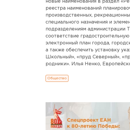
новые наименования в раздел «Р
реестра наименований планировоч
производственных, рекреационных
специального назначения и элеме
подразделениям администрации Т
соответствие градостроительную
электронный план города, городс
а также обеспечить установку ук
Школьный», «пруд Северный», «п
родники». Илья Ненко, Европейско-
Общество