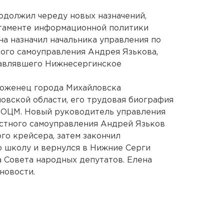
одолжил череду новых назначений,
таменте информационной политики
на назначил начальника управления по
ого самоуправления Андрея Язькова,
лавлявшего Нижнесергинское
оженец города Михайловска
вской области, его трудовая биография
е ОЦМ. Новый руководитель управления
естного самоуправления Андрей Язьков
го крейсера, затем закончил
 школу и вернулся в Нижние Серги
 Совета народных депутатов. Елена
новости.