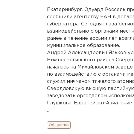
Екатеринбург. Эдуард Россель пр
сообщили агентству ЕАН в депар
губернатора. Сегодня глава регио
взаимодействию с органами местн
ранее в течение восьми лет возг
муниципальное образование.
Андрей Александрович Язьков ур
Нижнесергинского района Свердло
началась на Михайловском завод
по взаимодействию с органами м
служил мичманом тяжелого атомно
Свердловскую высшую партийную
заведовать орготделом исполкома
Глушкова, Европейско-Азиатские 
...
Общество