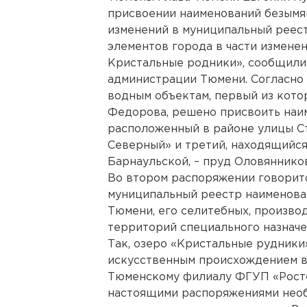
присвоении наименований безымя
изменений в муниципальный реес
элементов города в части измене
Кристальные родники», сообщили 
администрации Тюмени. Согласно
водным объектам, первый из кото
Федорова, решено присвоить наи
расположенный в районе улицы С
Северный» и третий, находящийся
Барнаульской, – пруд Оловянников
Во втором распоряжении говоритс
муниципальный реестр наименова
Тюмени, его селитебных, произво
территорий специального назначе
Так, озеро «Кристальные рудники
искусственным происхождением в
Тюменскому филиалу ФГУП «Росте
настоящими распоряжениями необ