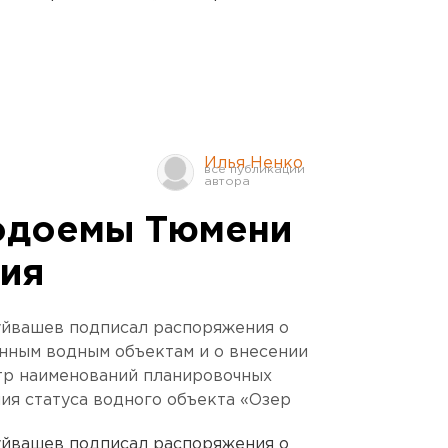
Илья Ненко
одоемы Тюмени
ния
уйвашев подписал распоряжения о
нным водным объектам и о внесении
тр наименований планировочных
ия статуса водного объекта «Озер
уйвашев подписал распоряжения о