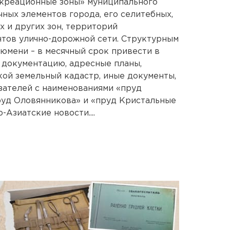
екреационные зоны» муниципального
ных элементов города, его селитебных,
 и других зон, территорий
нтов улично-дорожной сети. Структурным
юмени – в месячный срок привести в
 документацию, адресные планы,
кой земельный кадастр, иные документы,
азателей с наименованиями «пруд
руд Оловянникова» и «пруд Кристальные
Азиатские новости....