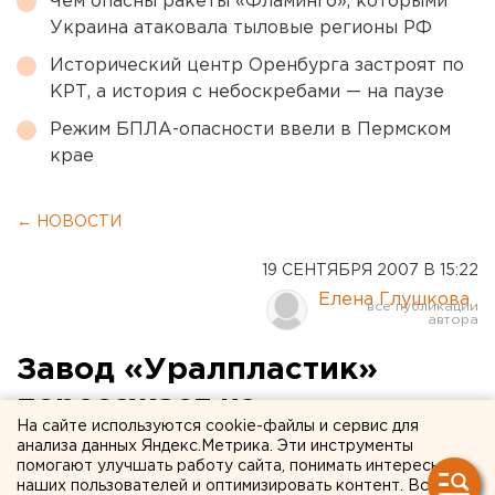
Чем опасны ракеты «Фламинго», которыми
Украина атаковала тыловые регионы РФ
Исторический центр Оренбурга застроят по
КРТ, а история с небоскребами — на паузе
Режим БПЛА-опасности ввели в Пермском
крае
← НОВОСТИ
19 СЕНТЯБРЯ 2007 В 15:22
Елена Глушкова
Завод «Уралпластик»
переезжает из
На сайте используются cookie-файлы и сервис для
Екатеринбурга в Дегтярск
анализа данных Яндекс.Метрика. Эти инструменты
помогают улучшать работу сайта, понимать интересы
наших пользователей и оптимизировать контент. Вся