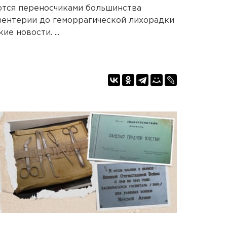
ются переносчиками большинства
зентерии до геморрагической лихорадки
е новости. ...