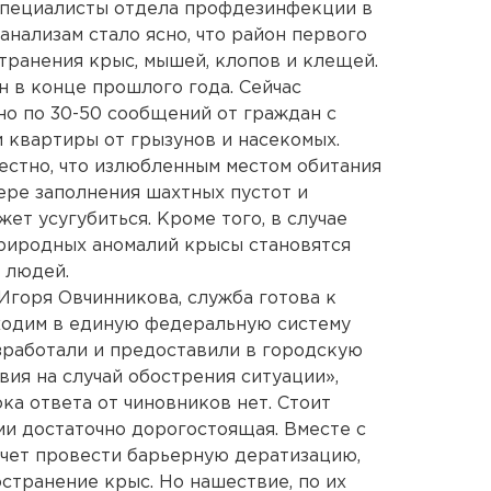
 специалисты отдела профдезинфекции в
нализам стало ясно, что район первого
транения крыс, мышей, клопов и клещей.
н в конце прошлого года. Сейчас
о по 30-50 сообщений от граждан с
и квартиры от грызунов и насекомых.
естно, что излюбленным местом обитания
ере заполнения шахтных пустот и
ет усугубиться. Кроме того, в случае
природных аномалий крысы становятся
 людей.
горя Овчинникова, служба готова к
ходим в единую федеральную систему
зработали и предоставили в городскую
ия на случай обострения ситуации»,
ка ответа от чиновников нет. Стоит
ми достаточно дорогостоящая. Вместе с
 счет провести барьерную дератизацию,
странение крыс. Но нашествие, по их