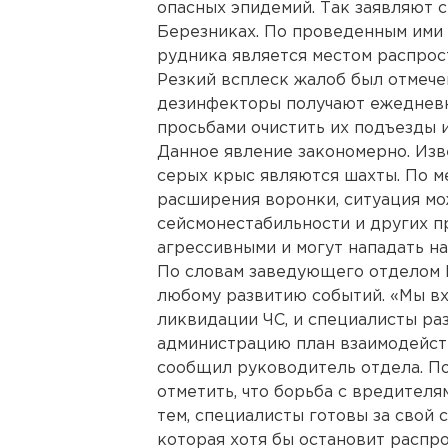
опасных эпидемий. Так заявляют
Березниках. По проведенным ими а
рудника является местом распрос
Резкий всплеск жалоб был отмече
дезинфекторы получают ежедневн
просьбами очистить их подъезды 
Данное явление закономерно. Изв
серых крыс являются шахты. По м
расширения воронки, ситуация мож
сейсмонестабильности и других 
агрессивными и могут нападать на
По словам заведующего отделом И
любому развитию событий. «Мы в
ликвидации ЧС, и специалисты ра
администрацию план взаимодейств
сообщил руководитель отдела. По
отметить, что борьба с вредителя
тем, специалисты готовы за свой
которая хотя бы остановит распро