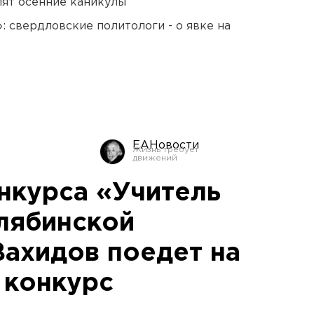
ят осенние каникулы
: свердловские политологи - о явке на
ЕАНовости
нкурса «Учитель
лябинской
Вахидов поедет на
 конкурс