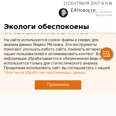
21 СЕНТЯБРЯ 2007 В 11:18
ЕАНовости
Экологи обеспокоены
состоянием вод озера
На сайте используются cookie-файлы и сервис для
Поспелое в Зауралье
анализа данных Яндекс.Метрика. Эти инструменты
помогают улучшать работу сайта, понимать интересы
наших пользователей и оптимизировать контент. Вся
Курган. Под угрозой приостановки деятельности
информация обрабатывается в обезличенном виде и
находится известный санаторий на юге Зауралья
используется только для статистического анализа.
Продолжая использовать сайт, вы соглашаетесь с нашей
«Сосновая роща», сообщили агентству ЕАН в
Политикой обработки персональных данных
.
территориальном управлении Росприроднадзор
по Курганской области.
Принимаю
Курган. Под угрозой приостановки деятельности
находится известный санаторий на юге Зауралья
«Сосновая роща», сообщили агентству ЕАН в
территориальном управлении Росприроднадзор по