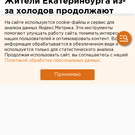
Жители Екатеринбурга из-
за холодов продолжают
наращивать объемы
На сайте используются cookie-файлы и сервис для
анализа данных Яндекс.Метрика. Эти инструменты
потребления
помогают улучшать работу сайта, понимать интересы
наших пользователей и оптимизировать контент. Вся
электроэнергии
информация обрабатывается в обезличенном виде и
используется только для статистического анализа.
Екатеринбург. Жители Екатеринбурга за
Продолжая использовать сайт, вы соглашаетесь с нашей
Политикой обработки персональных данных
.
текущую неделю увеличили потребление
электроэнергии, сообщили агентству ЕАН в
Принимаю
пресс-службе ОАО «Екатеринбургская
электросетевая компания».
Екатеринбург. Жители Екатеринбурга за текущую
неделю увеличили потребление электроэнергии,
сообщили агентству ЕАН в пресс-службе ОАО
«Екатеринбургская электросетевая компания».
Такая ситуация связана с тем, что отопление в
большинстве жилых домов уральской столицы еще