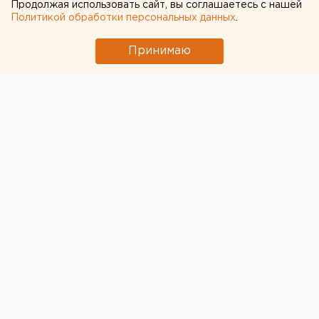
службе губернатора.
Продолжая использовать сайт, вы соглашаетесь с нашей
Политикой обработки персональных данных
.
Курган. Строительство второй ТЭЦ в Курганской
области начнется 26 сентября в столице Зауралья,
Принимаю
сообщили агентству ЕАН в пресс-службе
губернатора. Сейчас регион испытывает
энергодефицит порядка 66 процентов, который уже
более десяти лет покрывается за счет поставок с
оптового рынка по электрическим сетям ОЭС Урала.
По данным экспертов, энергетическая система в
2008 году станет дефицитной для региона.
Единственная ТЭЦ в области работает уже более 50
лет, снижает для жителей региона надежность
энергоснабжения, особенно в условиях угрозы сбоя.
Вторая курганская ТЭЦ полностью закроет
потребности Курганской области в электроэнергии
и покроет растущие потребности в теплоэнергии
столицы Зауралья. Согласно плану, новая ТЭЦ начнет
работать через два-три года.