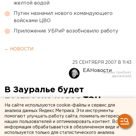
желтой водой
Путин назначил нового командующего
войсками ЦВО
Приложение УБРиР возобновило работу
← НОВОСТИ
25 СЕНТЯБРЯ 2007 В 11:43
ЕАНовости
В Зауралье будет
построена новая ТЭЦ
На сайте используются cookie-файлы и сервис для
анализа данных Яндекс.Метрика. Эти инструменты
Курган. Строительство второй ТЭЦ в Курганской
помогают улучшать работу сайта, понимать интересы
области начнется 26 сентября в столице
наших пользователей и оптимизировать контент. Вся
информация обрабатывается в обезличенном виде и
Зауралья, сообщили агентству ЕАН в пресс-
используется только для статистического анализа.