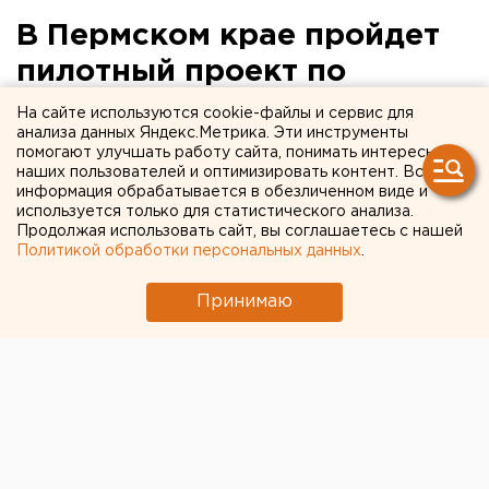
В Пермском крае пройдет
пилотный проект по
развитию школьных
На сайте используются cookie-файлы и сервис для
анализа данных Яндекс.Метрика. Эти инструменты
спортивных клубов
помогают улучшать работу сайта, понимать интересы
наших пользователей и оптимизировать контент. Вся
информация обрабатывается в обезличенном виде и
Пермь. Пермский край станет пилотным
используется только для статистического анализа.
регионом в России по развитию школьных
Продолжая использовать сайт, вы соглашаетесь с нашей
спортивных клубов и созданию системы
Политикой обработки персональных данных
.
соревнований между ними, об этом заявил глава
Федерального Агентства по развитию спорта и
Принимаю
физической культуры РФ Вячеслав Фетисов,
которы
Пермь. Пермский край станет пилотным регионом в
России по развитию школьных спортивных клубов и
созданию системы соревнований между ними, об
этом заявил глава Федерального Агентства по