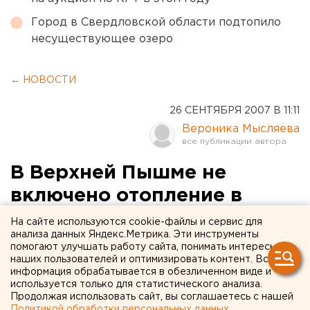
Город в Свердловской области подтопило
несуществующее озеро
← НОВОСТИ
26 СЕНТЯБРЯ 2007 В 11:11
Вероника Мысляева
В Верхней Пышме не
включено отопление в
школе, детском саду и
На сайте используются cookie-файлы и сервис для
анализа данных Яндекс.Метрика. Эти инструменты
фельдшерском пункте
помогают улучшать работу сайта, понимать интересы
наших пользователей и оптимизировать контент. Вся
информация обрабатывается в обезличенном виде и
Верхняя Пышма. В Верхней Пышме не включено
используется только для статистического анализа.
отопление в школе, детском саду и
Продолжая использовать сайт, вы соглашаетесь с нашей
фельдшерском пункте, сообщили агентству ЕАН
Политикой обработки персональных данных
.