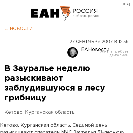
[18+]
РОССИЯ
Екатеринбург
← НОВОСТИ
Челябинск
27 СЕНТЯБРЯ 2007 В 12:36
Курган
ЕАНовости
Оренбург
В Зауралье неделю
разыскивают
заблудившуюся в лесу
грибницу
Кетово, Курганская область.
Кетово, Курганская область. Седьмой день
разыскивают спасатели МЧС Зауралья 51-летнюю