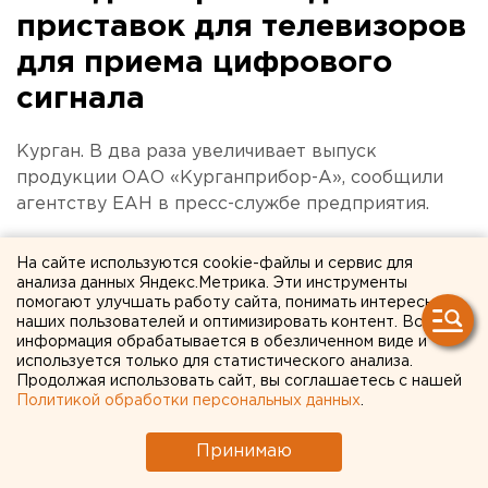
приставок для телевизоров
для приема цифрового
сигнала
Курган. В два раза увеличивает выпуск
продукции ОАО «Курганприбор-А», сообщили
агентству ЕАН в пресс-службе предприятия.
Курган. В два раза увеличивает выпуск продукции
На сайте используются cookie-файлы и сервис для
ОАО «Курганприбор-А», сообщили агентству ЕАН в
анализа данных Яндекс.Метрика. Эти инструменты
пресс-службе предприятия. Планируется наладить
помогают улучшать работу сайта, понимать интересы
наших пользователей и оптимизировать контент. Вся
изготовление приставки (ресивера) для приема
информация обрабатывается в обезличенном виде и
цифрового сигнала на аналоговых телевизорах.
используется только для статистического анализа.
Губернатор Олег Богомолов высказал готовность
Продолжая использовать сайт, вы соглашаетесь с нашей
Политикой обработки персональных данных
.
обсудить данный вопрос с министром
информационных технологий и связи Леонидом
Принимаю
Рейманом, чтобы заручиться одобрением проекта
курганцев в министерстве.