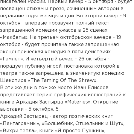
писателей России. Первый вечер - 5 октября - будет
посвящен стихам и прозе, сочиненным автором в
недавние годы, месяцы и дни. Во второй вечер - 9
октября - впервые прозвучит полный текст
запрещенной комедии ужасов в 25 сценах
«Макбеты». На третьем октябрьском вечере - 19
октября - будет прочитана также запрещенная
эксцентрическая комедия в пяти действиях
«Гамлет». И четвертый вечер - 26 октября -
порадует публику игрой, постановка которой в
театре также запрещена, в знаменитую комедию
Шекспира «The Taming Of The Shrew».
В эти же дни в том же месте Иван Елисеев
представляет серию графических иллюстраций к
книге Аркадия Застырца «Materies». Открытие
выставки - 5 октября. 5.
Аркадий Застырец - автор поэтических книг
«Пентаграммы», «Волшебник, Отшельник и Шут»,
«Вихри тепла», книги «Я просто Пушкин»,