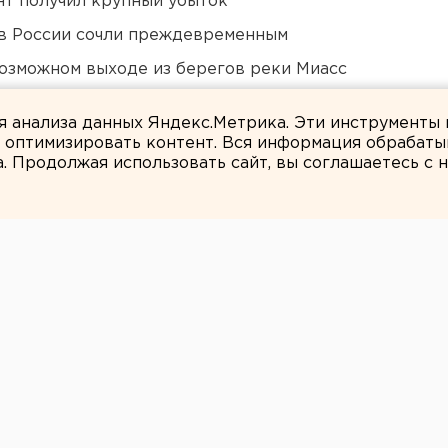
нт получил крупный убыток
в России сочли преждевременным
озможном выходе из берегов реки Миасс
 «смотрителю» кладбищ
ля анализа данных Яндекс.Метрика. Эти инструменты
и оптимизировать контент. Вся информация обрабаты
а. Продолжая использовать сайт, вы соглашаетесь с
Илья Ненко
 Достоевского
обольске