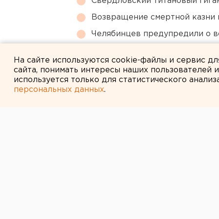
Свердловский титановый гига
Возвращение смертной казни 
Челябинцев предупредили о в
В Оренбурге продлили арест
На сайте используются cookie-файлы и сервис д
сайта, понимать интересы наших пользователей 
используется только для статистического анализ
персональных данных
.
← НОВОСТИ
27 СЕНТЯБРЯ 2007 В 17:59
Сквер Федора
откроется в Т
Тобольск, Тюменская область.