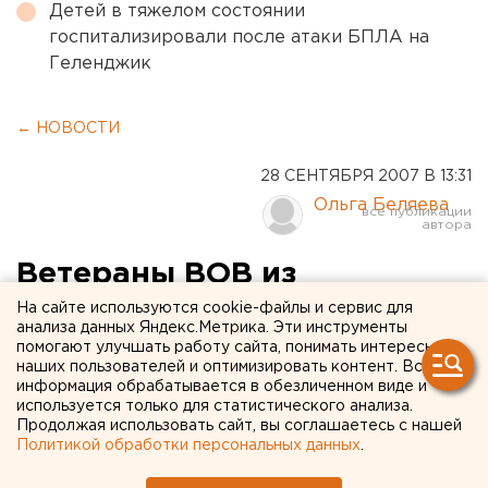
Детей в тяжелом состоянии
госпитализировали после атаки БПЛА на
Геленджик
← НОВОСТИ
28 СЕНТЯБРЯ 2007 В 13:31
Ольга Беляева
Ветераны ВОВ из
Новоуральска борются за
На сайте используются cookie-файлы и сервис для
анализа данных Яндекс.Метрика. Эти инструменты
невыплаченную пенсию
помогают улучшать работу сайта, понимать интересы
наших пользователей и оптимизировать контент. Вся
информация обрабатывается в обезличенном виде и
Новоуральск. Прокуратурой Новоуральска
используется только для статистического анализа.
принимаются меры по защиты прав участников и
Продолжая использовать сайт, вы соглашаетесь с нашей
Политикой обработки персональных данных
.
инвалидов Великой Отечественной войны,
сообщили агентству ЕАН в пресс-службе