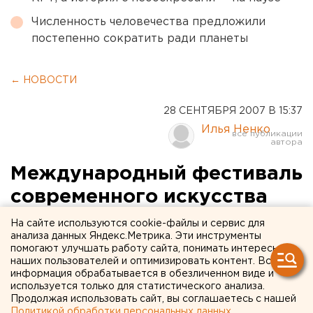
Численность человечества предложили
постепенно сократить ради планеты
← НОВОСТИ
28 СЕНТЯБРЯ 2007 В 15:37
Илья Ненко
Международный фестиваль
современного искусства
стартовал в Ханты-
На сайте используются cookie-файлы и сервис для
анализа данных Яндекс.Метрика. Эти инструменты
Мансийске
помогают улучшать работу сайта, понимать интересы
наших пользователей и оптимизировать контент. Вся
информация обрабатывается в обезличенном виде и
Ханты-Мансийск. Международный фестиваль
используется только для статистического анализа.
современного искусства стартовал сегодня в
Продолжая использовать сайт, вы соглашаетесь с нашей
Ханты-Мансийске, сообщили агентству ЕАН в
Политикой обработки персональных данных
.