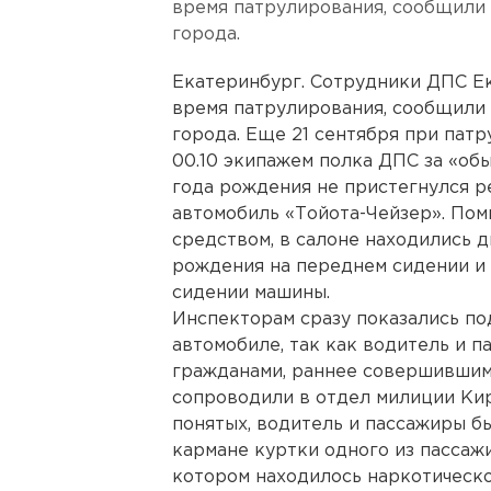
время патрулирования, сообщили
города.
Екатеринбург. Сотрудники ДПС Е
время патрулирования, сообщили
города. Еще 21 сентября при пат
00.10 экипажем полка ДПС за «об
года рождения не пристегнулся р
автомобиль «Тойота-Чейзер». По
средством, в салоне находились д
рождения на переднем сидении и 
сидении машины.
Инспекторам сразу показались п
автомобиле, так как водитель и п
гражданами, раннее совершившим
сопроводили в отдел милиции Кир
понятых, водитель и пассажиры б
кармане куртки одного из пассаж
котором находилось наркотическо