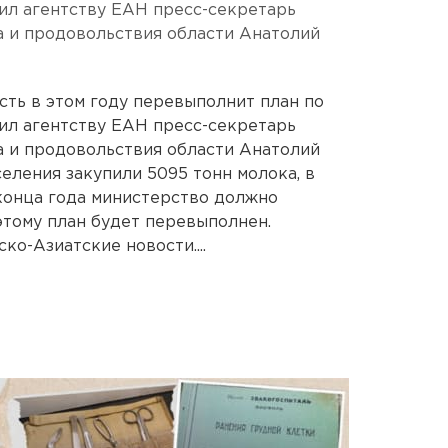
щил агентству ЕАН пресс-секретарь
а и продовольствия области Анатолий
сть в этом году перевыполнит план по
щил агентству ЕАН пресс-секретарь
а и продовольствия области Анатолий
еления закупили 5095 тонн молока, в
о конца года министерство должно
оэтому план будет перевыполнен.
о-Азиатские новости....