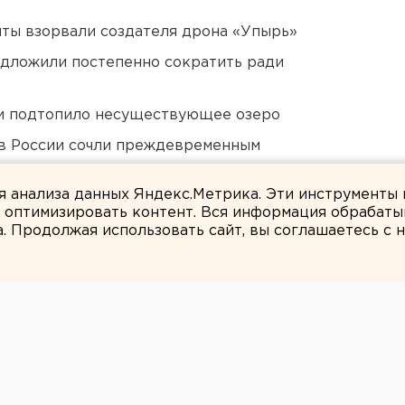
ты взорвали создателя дрона «Упырь»
едложили постепенно сократить ради
ти подтопило несуществующее озеро
в России сочли преждевременным
 в Свердловской области
ля анализа данных Яндекс.Метрика. Эти инструменты
и оптимизировать контент. Вся информация обрабаты
а. Продолжая использовать сайт, вы соглашаетесь с
Вероника Мысляева
е парка-стадиона