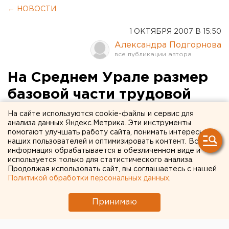
← НОВОСТИ
1 ОКТЯБРЯ 2007 В 15:50
Александра Подгорнова
На Среднем Урале размер
базовой части трудовой
пенсии по старости с 1
На сайте используются cookie-файлы и сервис для
анализа данных Яндекс.Метрика. Эти инструменты
октября составит 1260
помогают улучшать работу сайта, понимать интересы
наших пользователей и оптимизировать контент. Вся
рублей
информация обрабатывается в обезличенном виде и
используется только для статистического анализа.
Екатеринбург. Увеличение размера базовой
Продолжая использовать сайт, вы соглашаетесь с нашей
Политикой обработки персональных данных
.
части трудовых пенсий равноценно индексации
на 13,2 процента, сообщили агентству ЕАН в
Принимаю
отделении Пенсионного фонда РФ по
Свердловской области.