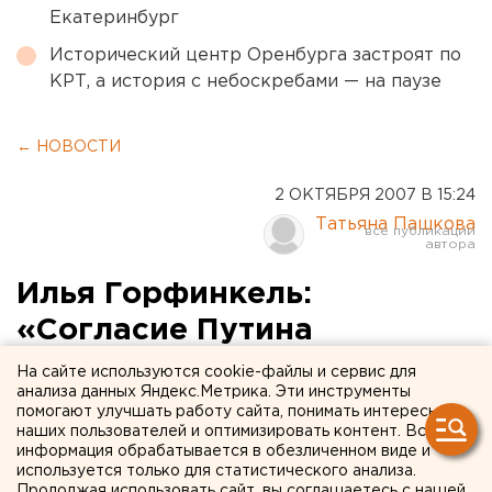
Екатеринбург
Исторический центр Оренбурга застроят по
КРТ, а история с небоскребами — на паузе
← НОВОСТИ
2 ОКТЯБРЯ 2007 В 15:24
Татьяна Пашкова
Илья Горфинкель:
«Согласие Путина
возглавить список «Единой
На сайте используются cookie-файлы и сервис для
анализа данных Яндекс.Метрика. Эти инструменты
России» - шаг на пути к
помогают улучшать работу сайта, понимать интересы
наших пользователей и оптимизировать контент. Вся
достройке политической
информация обрабатывается в обезличенном виде и
системы»
используется только для статистического анализа.
Продолжая использовать сайт, вы соглашаетесь с нашей