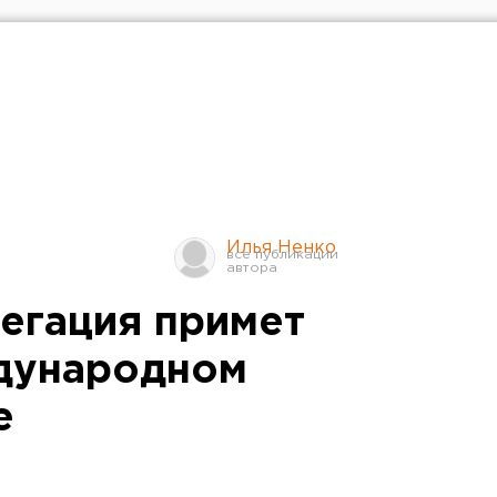
Илья Ненко
егация примет
дународном
е