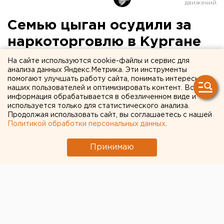
Семью цыган осудили за
наркоторговлю в Кургане
На сайте используются cookie-файлы и сервис для
Курган. Впервые в Курганской области на
анализа данных Яндекс.Метрика. Эти инструменты
скамье подсудимых за реализацию наркотиков
помогают улучшать работу сайта, понимать интересы
наших пользователей и оптимизировать контент. Вся
оказалась семья цыган из трех человек из села
информация обрабатывается в обезличенном виде и
Лопатки Лебяжьевского района, сообщили
используется только для статистического анализа.
агентству ЕАН в пресс-службе прокуратуры
Продолжая использовать сайт, вы соглашаетесь с нашей
Политикой обработки персональных данных
.
области.
Принимаю
Курган. Впервые в Курганской области на скамье
подсудимых за реализацию наркотиков оказалась
семья цыган из трех человек из села Лопатки
Лебяжьевского района, сообщили агентству ЕАН в
пресс-службе прокуратуры области. Бурную
деятельность Зубаревых остановили полицейские
федеральной службы РФ по контролю за оборотом