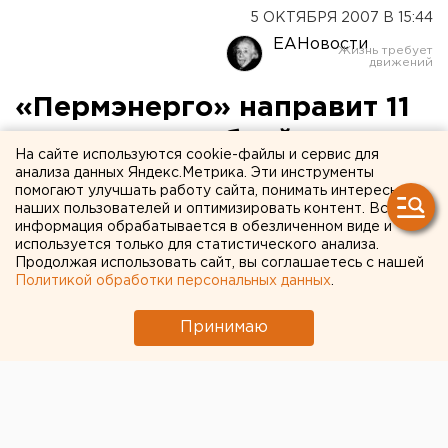
5 ОКТЯБРЯ 2007 В 15:44
ЕАНовости
«Пермэнерго» направит 11
миллионов рублей на
На сайте используются cookie-файлы и сервис для
строительство участка ЛЭП
анализа данных Яндекс.Метрика. Эти инструменты
помогают улучшать работу сайта, понимать интересы
в поселке Нововильвенский
наших пользователей и оптимизировать контент. Вся
информация обрабатывается в обезличенном виде и
используется только для статистического анализа.
Пермь. ОАО «Пермэнерго» в августе - октябре
Продолжая использовать сайт, вы соглашаетесь с нашей
2007 года в рамках подготовки к осенне-
Политикой обработки персональных данных
.
зимнему сезону 2007-2008 годов направит 11
миллионов рублей на строительство участка
Принимаю
ЛЭП 6 кВ в поселке Нововильвенский
Горнозаводского района Пермского края,
говоритс
Пермь. ОАО «Пермэнерго» в августе - октябре 2007