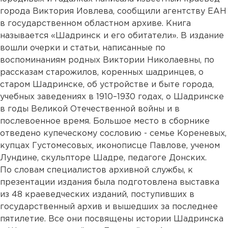
города Виктория Иовлева, сообщили агентству ЕАН
в государственном областном архиве. Книга
называется «Шадринск и его обитатели». В издание
вошли очерки и статьи, написанные по
воспоминаниям родных Виктории Николаевны, по
рассказам старожилов, коренных шадринцев, о
старом Шадринске, об устройстве и быте города,
учебных заведениях в 1910–1930 годах, о Шадринске
в годы Великой Отечественной войны и в
послевоенное время. Большое место в сборнике
отведено купеческому сословию - семье Кореневых,
купцах Густомесовых, иконописце Павлове, ученом
Лундине, скульпторе Шадре, педагоге Донских.
По словам специалистов архивной службы, к
презентации издания была подготовлена выставка
из 48 краеведческих изданий, поступивших в
государственный архив и вышедших за последнее
пятилетие. Все они посвящены истории Шадринска