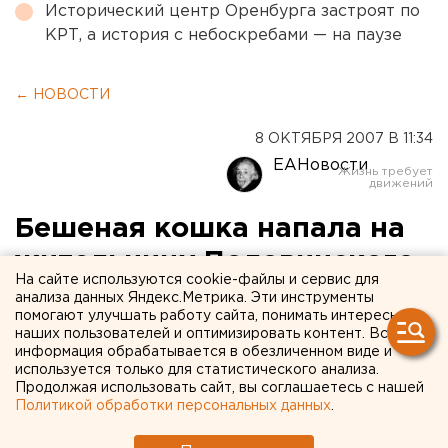
Исторический центр Оренбурга застроят по
КРТ, а история с небоскребами — на паузе
← НОВОСТИ
8 ОКТЯБРЯ 2007 В 11:34
ЕАНовости
Бешеная кошка напала на
жительницу Половинского
На сайте используются cookie-файлы и сервис для
района
анализа данных Яндекс.Метрика. Эти инструменты
помогают улучшать работу сайта, понимать интересы
наших пользователей и оптимизировать контент. Вся
Половинское, Курганская область.
информация обрабатывается в обезличенном виде и
используется только для статистического анализа.
Половинское, Курганская область. Ветеринары
Продолжая использовать сайт, вы соглашаетесь с нашей
Политикой обработки персональных данных
.
Половинского районного центра начали вакцинацию
домашних животных против бешенства, сообщили