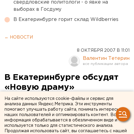
свердловские политологи - о явке на
выборах в Госдуму
В Екатеринбурге горит склад Wildberries
← НОВОСТИ
8 ОКТЯБРЯ 2007 В 11:01
Валентин Тетерин
В Екатеринбурге обсудят
«Новую драму»
На сайте используются cookie-файлы и сервис для
Екатеринбург. В Екатеринбурге сегодня обсудят
анализа данных Яндекс.Метрика. Эти инструменты
«Новую драму», сообщили агентству ЕАН
помогают улучшать работу сайта, понимать интересы
наших пользователей и оптимизировать контент. Вся
сотрудники Екатеринбургского филиала ГЦСИ.
информация обрабатывается в обезличенном виде и
используется только для статистического анализа.
Екатеринбург. В Екатеринбурге сегодня обсудят
Продолжая использовать сайт, вы соглашаетесь с нашей