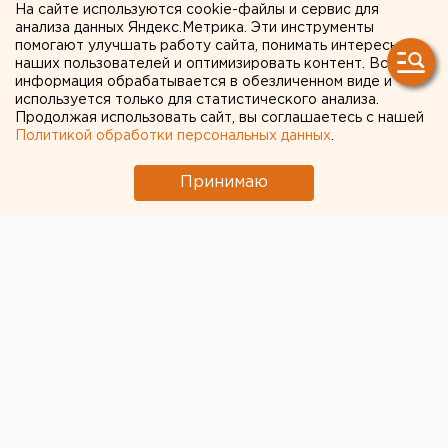
На сайте используются cookie-файлы и сервис для
Челябинской области на
анализа данных Яндекс.Метрика. Эти инструменты
помогают улучшать работу сайта, понимать интересы
создание мест в детсадах
наших пользователей и оптимизировать контент. Вся
информация обрабатывается в обезличенном виде и
используется только для статистического анализа.
Челябинск. Один миллиард рублей выделено из
Продолжая использовать сайт, вы соглашаетесь с нашей
бюджета Челябинской области на создание
Политикой обработки персональных данных
.
дополнительных мест в детских садах, сообщили
агентству ЕАН в пресс-службе губернатора.
Принимаю
Челябинск. Один миллиард рублей выделено из
бюджета Челябинской области на создание
дополнительных мест в детских садах, сообщили
агентству ЕАН в пресс-службе губернатора.
Сейчас в детские сады ходят три четверти
маленьких южноуральцев. Очередность в детские
сады в связи с ростом рождаемости остается
большой. Путевки в детский сад ждут около 30
тысяч малышей.
По решению губернатора Петра Сумина на