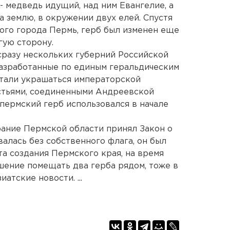
- медведь идущий, над ним Евангелие, а
 землю, в окружении двух елей. Спустя
кого города Пермь, герб был изменен еще
гую сторону.
сразу нескольких губерний Российской
Разработанные по единым геральдическим
стали украшаться императорской
стьями, соединенными Андреевской
 пермский герб использовался в начале
рание Пермской области принял Закон о
валась без собственного флага, он был
та создания Пермского края, на время
ение помещать два герба рядом, тоже в
атские новости. ...