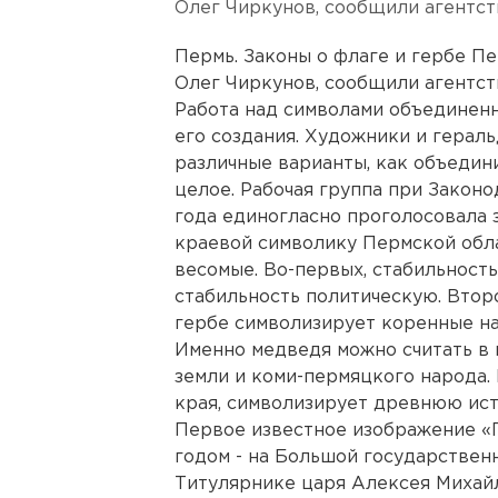
Олег Чиркунов, сообщили агентст
Пермь. Законы о флаге и гербе П
Олег Чиркунов, сообщили агентст
Работа над символами объединенн
его создания. Художники и герал
различные варианты, как объедин
целое. Рабочая группа при Закон
года единогласно проголосовала 
краевой символику Пермской обл
весомые. Во-первых, стабильность
стабильность политическую. Втор
гербе символизирует коренные н
Именно медведя можно считать в
земли и коми-пермяцкого народа.
края, символизирует древнюю ис
Первое известное изображение «
годом - на Большой государственн
Титулярнике царя Алексея Михай