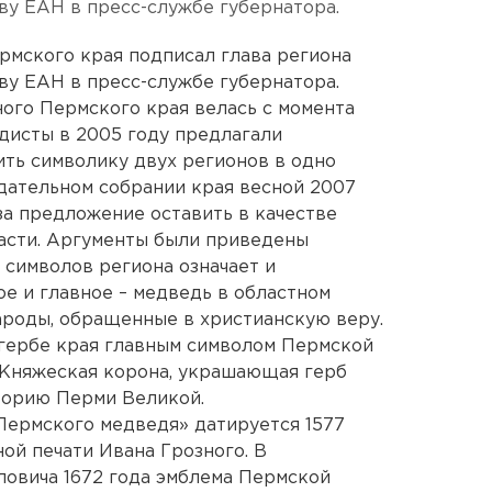
ву ЕАН в пресс-службе губернатора.
ермского края подписал глава региона
ву ЕАН в пресс-службе губернатора.
ого Пермского края велась с момента
ьдисты в 2005 году предлагали
ить символику двух регионов в одно
одательном собрании края весной 2007
за предложение оставить в качестве
асти. Аргументы были приведены
 символов региона означает и
ое и главное – медведь в областном
ароды, обращенные в христианскую веру.
 гербе края главным символом Пермской
 Княжеская корона, украшающая герб
торию Перми Великой.
Пермского медведя» датируется 1577
ой печати Ивана Грозного. В
ловича 1672 года эмблема Пермской