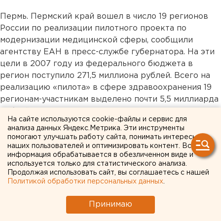
Пермь. Пермский край вошел в число 19 регионов
России по реализации пилотного проекта по
модернизации медицинской сферы, сообщили
агентству ЕАН в пресс-службе губернатора. На эти
цели в 2007 году из федерального бюджета в
регион поступило 271,5 миллиона рублей. Всего на
реализацию «пилота» в сфере здравоохранения 19
регионам-участникам выделено почти 5,5 миллиарда
рублей.
На сайте используются cookie-файлы и сервис для
По словам представителя федерального фонда
анализа данных Яндекс.Метрика. Эти инструменты
обязательного медицинского страхования Ольги
помогают улучшать работу сайта, понимать интересы
Царевой, пилотный проект рассчитан на один год и
наших пользователей и оптимизировать контент. Вся
информация обрабатывается в обезличенном виде и
ориентирован на повышение качества услуг в сфере
используется только для статистического анализа.
здравоохранения. В Пермском крае полученные
Продолжая использовать сайт, вы соглашаетесь с нашей
средства направлены на реформирование и
Политикой обработки персональных данных
.
модернизацию стационарных хирургических служб,
Принимаю
в том числе на их оснащение современным
оборудованием, чтобы пациенты получали