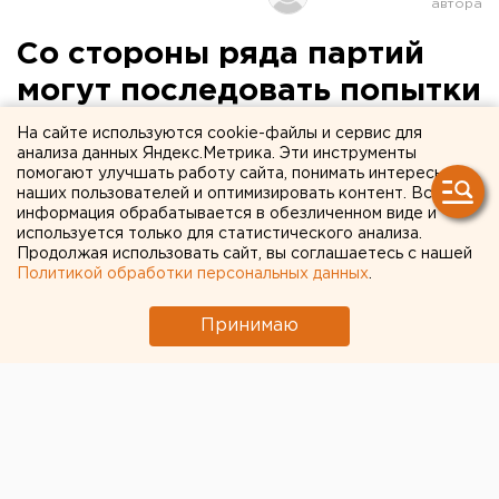
Со стороны ряда партий
могут последовать попытки
понизить легитимность
На сайте используются cookie-файлы и сервис для
анализа данных Яндекс.Метрика. Эти инструменты
выборов в Госдуму
помогают улучшать работу сайта, понимать интересы
наших пользователей и оптимизировать контент. Вся
информация обрабатывается в обезличенном виде и
Екатеринбург. У большинства политических
используется только для статистического анализа.
партий нет реальной альтернативы программе
Продолжая использовать сайт, вы соглашаетесь с нашей
«Единой России» - «Плану Путина», считают
Политикой обработки персональных данных
.
уральские политологи.
Принимаю
Екатеринбург. У большинства политических партий
нет реальной альтернативы программе «Единой
России» - «Плану Путина», считают уральские
политологи. В связи с этим, как считают эксперты,
эти партии будут пытаться понизить легитимность
выборов в глазах избирателей.