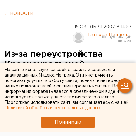
← НОВОСТИ
15 ОКТЯБРЯ 2007 В 14:57
Татьяна Пашкова
Из-за переустройства
Красноуральской
На сайте используются cookie-файлы и сервис для
птицефабрики около 30
анализа данных Яндекс.Метрика. Эти инструменты
помогают улучшать работу сайта, понимать интересы
жилых домов могут
наших пользователей и оптимизировать контент. Вся
информация обрабатывается в обезличенном виде и
остаться без отопления
используется только для статистического анализа.
Продолжая использовать сайт, вы соглашаетесь с нашей
Политикой обработки персональных данных
.
Красноуральск. Из-за переустройства
Красноуральской птицефабрики около 30 жилых
Принимаю
домов могут остаться без отопления, считает
лидер регионального отделения ЛДПР, депутат