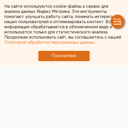
библиотек и на подписку
На сайте используются cookie-файлы и сервис для
периодики на Среднем
анализа данных Яндекс.Метрика. Эти инструменты
помогают улучшать работу сайта, понимать интересы
Урале выделено 5,3
наших пользователей и оптимизировать контент. Вся
информация обрабатывается в обезличенном виде и
миллиона рублей
используется только для статистического анализа.
Продолжая использовать сайт, вы соглашаетесь с нашей
Политикой обработки персональных данных
.
Екатеринбург. На Среднем Урале с начала года
из бюджета на пополнение книжных фондов
Принимаю
областных государственных библиотек и на
подписку периодических изданий выделено 5,3
миллиона рублей, сообщили агентству ЕАН в
министерстве экономики и труда Свердло
Екатеринбург. На Среднем Урале с начала года из
бюджета на пополнение книжных фондов областных
государственных библиотек и на подписку
периодических изданий выделено 5,3 миллиона
рублей, сообщили агентству ЕАН в министерстве
экономики и труда Свердловской области. На