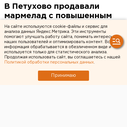
В Петухово продавали
мармелад с повышенным
содержанием ртути
На сайте используются cookie-файлы и сервис для
анализа данных Яндекс.Метрика. Эти инструменты
помогают улучшать работу сайта, понимать интересы
Петухово, Курганская область.
наших пользователей и оптимизировать контент. Вся
информация обрабатывается в обезличенном виде и
Петухово, Курганская область. В магазине «Радуга»
используется только для статистического анализа.
Продолжая использовать сайт, вы соглашаетесь с нашей
в Петухово продавались товары, не отвечающие
Политикой обработки персональных данных
.
требованиям качества и безопасности, сообщили в
пресс-службе областной прокуратуры.
Принимаю
Лабораторное исследование детского
жевательного мармелада с игрушкой «Кукла»
показало превышение в указанном продукте
предельно допустимого уровня содержания ртути в
48 раз.
6 ноября по результатам проверки прокурором
возбуждено уголовное дело по части 1 статьи 238 УК
РФ (сбыт товаров, не отвечающих требованиям