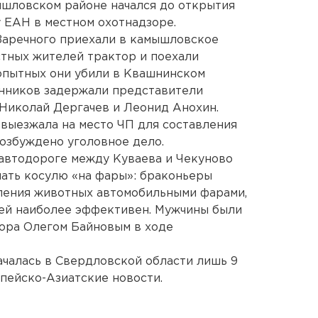
ышловском районе начался до открытия
у ЕАН в местном охотнадзоре.
 Заречного приехали в камышловское
стных жителей трактор и поехали
копытных они убили в Квашнинском
енников задержали представители
 Николай Дергачев и Леонид Анохин.
выезжала на место ЧП для составления
озбуждено уголовное дело.
а автодороге между Куваева и Чекуново
ать косулю «на фары»: браконьеры
ления животных автомобильными фарами,
рей наиболее эффективен. Мужчины были
ора Олегом Байновым в ходе
ачалась в Свердловской области лишь 9
опейско-Азиатские новости.