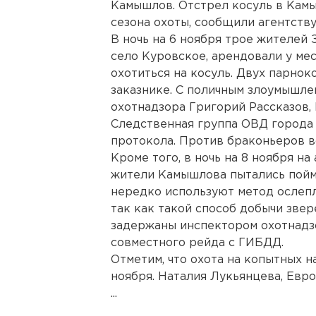
Камышлов. Отстрел косуль в Кам
сезона охоты, сообщили агентств
В ночь на 6 ноября трое жителей
село Куровское, арендовали у ме
охотиться на косуль. Двух парно
заказнике. С поличным злоумышл
охотнадзора Григорий Рассказов,
Следственная группа ОВД города 
протокола. Против браконьеров в
Кроме того, в ночь на 8 ноября н
жители Камышлова пытались пойм
нередко используют метод ослеп
так как такой способ добычи зве
задержаны инспектором охотнадз
совместного рейда с ГИБДД.
Отметим, что охота на копытных н
ноября. Наталия Лукьянцева, Евр
...