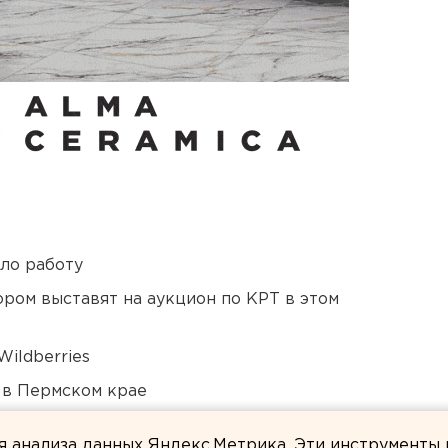
ло работу
ором выставят на аукцион по КРТ в этом
ildberries
 в Пермском крае
в России сочли преждевременным
ля анализа данных Яндекс.Метрика. Эти инструменты